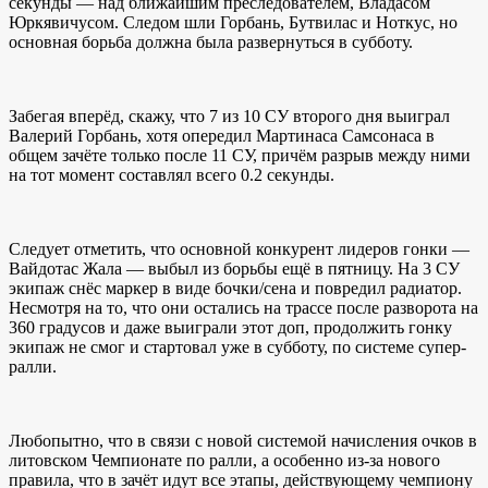
секунды — над ближайшим преследователем, Владасом
Юркявичусом. Следом шли Горбань, Бутвилас и Ноткус, но
основная борьба должна была развернуться в субботу.
Забегая вперёд, скажу, что 7 из 10 СУ второго дня выиграл
Валерий Горбань, хотя опередил Мартинаса Самсонаса в
общем зачёте только после 11 СУ, причём разрыв между ними
на тот момент составлял всего 0.2 секунды.
Следует отметить, что основной конкурент лидеров гонки —
Вайдотас Жала — выбыл из борьбы ещё в пятницу. На 3 СУ
экипаж снёс маркер в виде бочки/сена и повредил радиатор.
Несмотря на то, что они остались на трассе после разворота на
360 градусов и даже выиграли этот доп, продолжить гонку
экипаж не смог и стартовал уже в субботу, по системе супер-
ралли.
Любопытно, что в связи с новой системой начисления очков в
литовском Чемпионате по ралли, а особенно из-за нового
правила, что в зачёт идут все этапы, действующему чемпиону