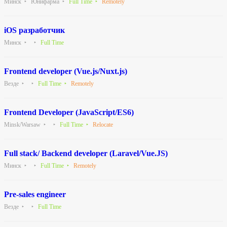
Минск
Юнифарма
Full Time
Remotely
iOS разработчик
Минск
Full Time
Frontend developer (Vue.js/Nuxt.js)
Везде
Full Time
Remotely
Frontend Developer (JavaScript/ES6)
Minsk/Warsaw
Full Time
Relocate
Full stack/ Backend developer (Laravel/Vue.JS)
Минск
Full Time
Remotely
Pre-sales engineer
Везде
Full Time