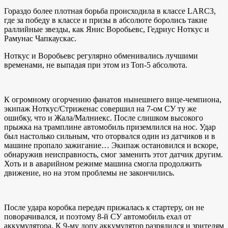
Гораздо более плотная борьба происходила в классе LARC3,
где за победу в классе и призы в абсолюте боролись такие
раллийные звезды, как Янис Воробьевс, Гедриус Ноткус и
Рамунас Чапкаускас.
Ноткус и Воробьевс регулярно обменивались лучшими
временами, не выпадая при этом из Топ-5 абсолюта.
К огромному огорчению фанатов нынешнего вице-чемпиона,
экипаж Ноткус/Стриженас совершил на 7-ом СУ ту же
ошибку, что и Жала/Малниекс. После слишком высокого
прыжка на трамплине автомобиль приземлился на нос. Удар
был настолько сильным, что оторвался один из датчиков и в
машине пропало зажигание… Экипаж остановился и вскоре,
обнаружив неисправность, смог заменить этот датчик другим.
Хоть и в аварийном режиме машина смогла продолжить
движение, но на этом проблемы не закончились.
После удара коробка передач прижалась к стартеру, он не
поворачивался, и поэтому 8-й СУ автомобиль ехал от
аккумулятора. К 9-му допу аккумулятор разрядился и зрителям