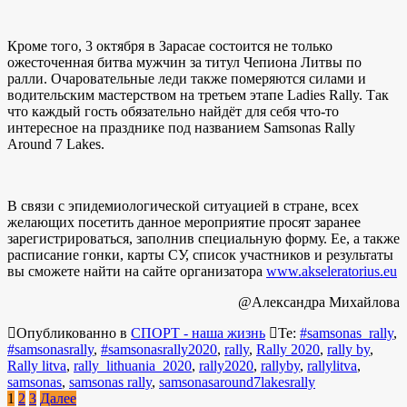
Кроме того, 3 октября в Зарасае состоится не только
ожесточенная битва мужчин за титул Чепиона Литвы по
ралли. Очаровательные леди также померяются силами и
водительским мастерством на третьем этапе Ladies Rally. Так
что каждый гость обязательно найдёт для себя что-то
интересное на празднике под названием Samsonas Rally
Around 7 Lakes.
В связи с эпидемиологической ситуацией в стране, всех
желающих посетить данное мероприятие просят заранее
зарегистрироваться, заполнив специальную форму. Ее, а также
расписание гонки, карты СУ, список участников и результаты
вы сможете найти на сайте организатора
www.akseleratorius.eu
@Александра Михайлова
Опубликованно в
СПОРТ - наша жизнь
Те:
#samsonas_rally
,
#samsonasrally
,
#samsonasrally2020
,
rally
,
Rally 2020
,
rally by
,
Rally litva
,
rally_lithuania_2020
,
rally2020
,
rallyby
,
rallylitva
,
samsonas
,
samsonas rally
,
samsonasaround7lakesrally
Навигация
1
2
3
Далее