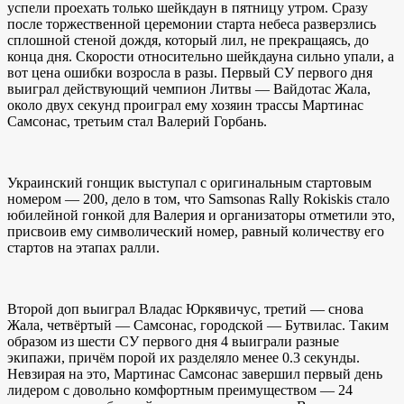
успели проехать только шейкдаун в пятницу утром. Сразу
после торжественной церемонии старта небеса разверзлись
сплошной стеной дождя, который лил, не прекращаясь, до
конца дня. Скорости относительно шейкдауна сильно упали, а
вот цена ошибки возросла в разы. Первый СУ первого дня
выиграл действующий чемпион Литвы — Вайдотас Жала,
около двух секунд проиграл ему хозяин трассы Мартинас
Самсонас, третьим стал Валерий Горбань.
Украинский гонщик выступал с оригинальным стартовым
номером — 200, дело в том, что Samsonas Rally Rokiskis стало
юбилейной гонкой для Валерия и организаторы отметили это,
присвоив ему символический номер, равный количеству его
стартов на этапах ралли.
Второй доп выиграл Владас Юркявичус, третий — снова
Жала, четвёртый — Самсонас, городской — Бутвилас. Таким
образом из шести СУ первого дня 4 выиграли разные
экипажи, причём порой их разделяло менее 0.3 секунды.
Невзирая на это, Мартинас Самсонас завершил первый день
лидером с довольно комфортным преимуществом — 24