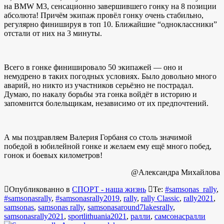
на BMW М3, сенсационно завершившего гонку на 8 позиции
абсолюта! Причём экипаж провёл гонку очень стабильно,
регулярно финишируя в топ 10. Ближайшие “одноклассники”
отстали от них на 3 минуты.
Всего в гонке финишировало 50 экипажей — оно и
немудрено в таких погодных условиях. Было довольно много
аварий, но никто из участников серьёзно не пострадал.
Думаю, по накалу борьбы эта гонка войдёт в историю и
запомнится болельщикам, независимо от их предпочтений.
А мы поздравляем Валерия Горбаня со столь значимой
победой в юбилейной гонке и желаем ему ещё много побед,
гонок и боевых километров!
@Александра Михайлова
Опубликованно в
СПОРТ - наша жизнь
Те:
#samsonas_rally
,
#samsonasrally
,
#samsonasrally2019
,
rally
,
rally Classic
,
rally2021
,
samsonas
,
samsonas rally
,
samsonasaround7lakesrally
,
samsonasrally2021
,
sportlithuania2021
,
ралли
,
самсонасралли