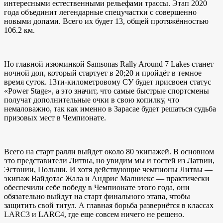
интересными естественными рельефами трассы. Этап 2020
года объединит легендарные спецучастки с совершенно
новыми допами. Всего их будет 13, общей протяжённостью
106.2 км.
Но главной изюминкой Samsonas Rally Around 7 Lakes станет
ночной доп, который стартует в 20;20 и пройдёт в темное
время суток. 13ти-километровому СУ будет присвоен статус
«Power Stage», а это значит, что самые быстрые спортсмены
получат дополнительные очки в свою копилку, что
немаловажно, так как именно в Зарасае будет решаться судьба
призовых мест в Чемпионате.
Всего на старт ралли выйдет около 80 экипажей. В основном
это представители Литвы, но увидим мы и гостей из Латвии,
Эстонии, Польши. И хотя действующие чемпионы Литвы —
экипаж Вайдотас Жала и Андрис Малниекс — практически
обеспечили себе победу в Чемпионате этого года, они
обязательно выйдут на старт финального этапа, чтобы
защитить свой титул. А главная борьба развернётся в классах
LARC3 и LARC4, где еще совсем ничего не решено.