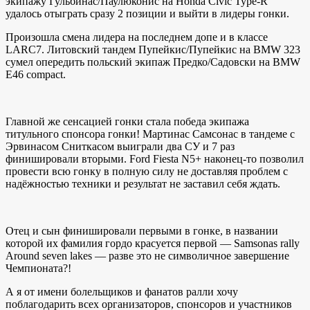
экипажу Гульбинас/Паулюконис на Honda Civic Type-R
удалось отыграть сразу 2 позиции и выйти в лидеры гонки.
Произошла смена лидера на последнем допе и в классе
LARC7. Литовский тандем Пупейкис/Пупейкис на BMW 323
сумел опередить польский экипаж Предко/Садовски на BMW
E46 compact.
Главной же сенсацией гонки стала победа экипажа
титульного спонсора гонки! Мартинас Самсонас в тандеме с
Эрвинасом Сниткасом выиграли два СУ и 7 раз
финишировали вторыми. Ford Fiesta N5+ наконец-то позволил
провести всю гонку в полную силу не доставляя проблем с
надёжностью техники и результат не заставил себя ждать.
Отец и сын финишировали первыми в гонке, в названии
которой их фамилия гордо красуется первой — Samsonas rally
Around seven lakes — разве это не символичное завершение
Чемпионата?!
А я от имени болельщиков и фанатов ралли хочу
поблагодарить всех организаторов, спонсоров и участников