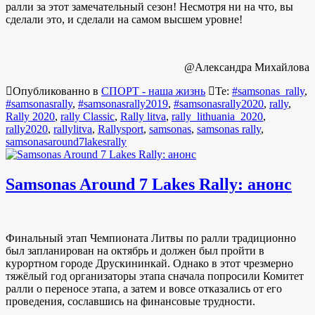
ралли за этот замечательный сезон! Несмотря ни на что, вы
сделали это, и сделали на самом высшем уровне!
@Александра Михайлова
Опубликованно в
СПОРТ - наша жизнь
Те:
#samsonas_rally
,
#samsonasrally
,
#samsonasrally2019
,
#samsonasrally2020
,
rally
,
Rally 2020
,
rally Classic
,
Rally litva
,
rally_lithuania_2020
,
rally2020
,
rallylitva
,
Rallysport
,
samsonas
,
samsonas rally
,
samsonasaround7lakesrally
Samsonas Around 7 Lakes Rally: анонс
Финальный этап Чемпионата Литвы по ралли традиционно
был запланирован на октябрь и должен был пройти в
курортном городе Друскининкай. Однако в этот чрезмерно
тяжёлый год организаторы этапа сначала попросили Комитет
ралли о переносе этапа, а затем и вовсе отказались от его
проведения, сославшись на финансовые трудности.