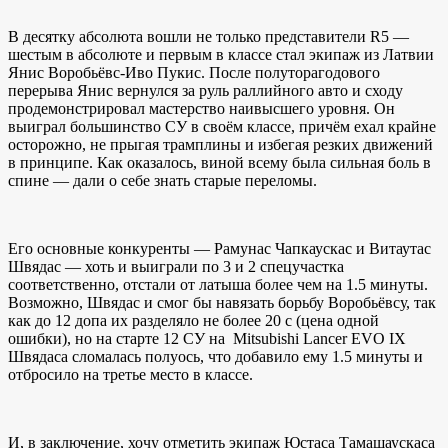
В десятку абсолюта вошли не только представители R5 —
шестым в абсолюте и первым в классе стал экипаж из Латвии
Янис Воробьёвс-Иво Пукис. После полуторагодового
перерыва Янис вернулся за руль раллийного авто и сходу
продемонстрировал мастерство наивысшего уровня. Он
выиграл большинство СУ в своём классе, причём ехал крайне
осторожно, не прыгая трамплины и избегая резких движений
в принципе. Как оказалось, виной всему была сильная боль в
спине — дали о себе знать старые переломы.
Его основные конкуренты — Рамунас Чапкаускас и Витаутас
Швядас — хоть и выиграли по 3 и 2 спецучастка
соответственно, отстали от латыша более чем на 1.5 минуты.
Возможно, Швядас и смог бы навязать борьбу Воробьёвсу, так
как до 12 допа их разделяло не более 20 с (цена одной
ошибки), но на старте 12 СУ на Mitsubishi Lancer EVO IX
Швядаса сломалась полуось, что добавило ему 1.5 минуты и
отбросило на третье место в классе.
И, в заключение, хочу отметить экипаж Юстаса Тамашаускаса