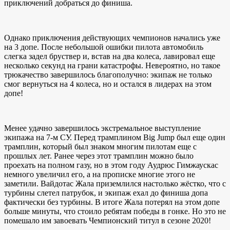
приключений добраться до финиша.
Однако приключения действующих чемпионов начались уже
на 3 допе. После небольшой ошибки пилота автомобиль
слегка задел бруствер и, встав на два колеса, лавировал еще
несколько секунд на грани катастрофы. Невероятно, но такое
трюкачество завершилось благополучно: экипаж не только
смог вернуться на 4 колеса, но и остался в лидерах на этом
допе!
Менее удачно завершилось экстремальное выступление
экипажа на 7-м СУ. Перед трамплином Big Jump был еще один
трамплин, который был знаком многим пилотам еще с
прошлых лет. Ранее через этот трамплин можно было
проехать на полном газу, но в этом году Аудрюс Гимжаускас
немного увеличил его, а на прописке многие этого не
заметили. Вайдотас Жала приземлился настолько жёстко, что с
турбины слетел патрубок, и экипаж ехал до финиша допа
фактически без турбины. В итоге Жала потерял на этом допе
больше минуты, что стоило ребятам победы в гонке. Но это не
помешало им завоевать Чемпионский титул в сезоне 2020!