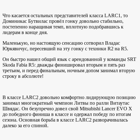
Что касается остальных представителей класса LARC1, то
Доминикас Бутвилас провёл гонку довольно стабильно,
постепенно наращивая темп, вплотную подобравшись к
лидерам в конце дня.
Маленькую, но настоящую сенсацию сотворил Владас
Юркявичус, пересевший на эту гонку с техники R2 на R5.
Он быстро нашел общий язык с арендованной у команды SRT
Skoda Fabia R5: дважды финишировал вторым и пять раз
третьим, и перед финальным, ночным допом занимал вторую
строку в абсолюте!
В классе LARC2 довольно комфортно лидирующую позицию
занимал многократный чемпион Литвы по ралли Витаутас
Швядас. Он безупречно довел свой Mitsubishi Lancer EVO X
до победного финиша в классе и одержал победу по итогам
сезона. Основная борьба в классе LARC2 разворачивалась
далеко за его спиной.