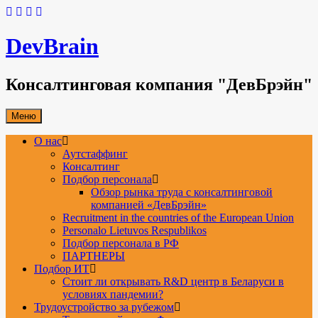
Skip
to
content
DevBrain
Консалтинговая компания "ДевБрэйн"
Меню
О нас
Аутстаффинг
Консалтинг
Подбор персонала
Обзор рынка труда с консалтинговой
компанией «ДевБрэйн»
Recruitment in the countries of the European Union
Personalo Lietuvos Respublikos
Подбор персонала в РФ
ПАРТНЕРЫ
Подбор ИТ
Стоит ли открывать R&D центр в Беларуси в
условиях пандемии?
Трудоустройство за рубежом