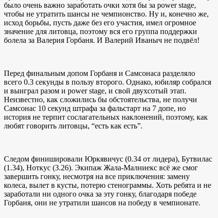
было очень важно заработать очки хотя бы за power stage,
чтобы не утратить шансы не чемпионство. Ну и, конечно же,
исход борьбы, пусть даже без его участия, имел огромное
значение для литовца, поэтому вся его группа поддержки
болела за Валерия Горбаня. И Валерий Иваныч не подвёл!
Перед финальным допом Горбаня и Самсонаса разделяло
всего 0.3 секунды в пользу второго. Однако, юбиляр собрался
и выиграл разом и power stage, и свой двухсотый этап.
Неизвестно, как сложились бы обстоятельства, не получи
Самсонас 10 секунд штрафа за фальстарт на 7 допе, но
история не терпит сослагательных наклонений, поэтому, как
любят говорить литовцы, “есть как есть”.
Следом финишировали Юркявичус (0.34 от лидера), Бутвилас
(1.34), Ноткус (3.26). Экипаж Жала-Малниекс всё же смог
завершить гонку, несмотря на все приключения: замену
колеса, вылет в кусты, потерю стенограммы. Хоть ребята и не
заработали ни одного очка за эту гонку, благодаря победе
Горбаня, они не утратили шансов на победу в чемпионате.