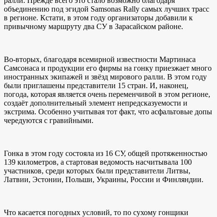
ралли. Прежде всего это стало возможно благодаря
объединению под эгидой Samsonas Rally самых лучших трасс
в регионе. Кстати, в этом году организаторы добавили к
привычному маршруту два СУ в Зарасайском районе.
Во-вторых, благодаря всемирной известности Мартинаса
Самсонаса и продукции его фирмы на гонку приезжает много
иностранных экипажей и звёзд мирового ралли. В этом году
были приглашены представители 15 стран. И, наконец,
погода, которая является очень переменчивой в этом регионе,
создаёт дополнительный элемент непредсказуемости и
экстрима. Особенно учитывая тот факт, что асфальтовые допы
чередуются с гравийными.
Гонка в этом году состояла из 16 СУ, общей протяженностью
139 километров, а стартовая ведомость насчитывала 100
участников, среди которых были представители Литвы,
Латвии, Эстонии, Польши, Украины, России и Финляндии.
Что касается погодных условий, то по сухому гонщики