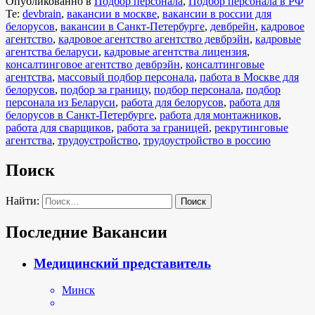
Опубликованно в
Подбор персонала
,
Подбор персонала в РФ
Те:
devbrain
,
вакансии в москве
,
вакансии в россии для
белорусов
,
вакансии в Санкт-Петербурге
,
девбрейн
,
кадровое
агентство
,
кадровое агентство агентство девбрэйн
,
кадровые
агентства беларуси
,
кадровые агентства лицензия
,
консалтинговое агентство девбрэйн
,
консалтинговые
агентства
,
массовый подбор персонала
,
пабота в Москве для
белорусов
,
подбор за границу
,
подбор персонала
,
подбор
персонала из Беларуси
,
работа для белорусов
,
работа для
белорусов в Санкт-Петербурге
,
работа для монтажников
,
работа для сварщиков
,
работа за границей
,
рекрутинговые
агентства
,
трудоустройство
,
трудоустройство в россию
Поиск
Найти:
Последние Вакансии
Медицинский представитель
Минск