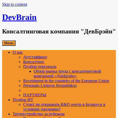
Skip to content
DevBrain
Консалтинговая компания "ДевБрэйн"
Меню
О нас
Аутстаффинг
Консалтинг
Подбор персонала
Обзор рынка труда с консалтинговой
компанией «ДевБрэйн»
Recruitment in the countries of the European Union
Personalo Lietuvos Respublikos
Подбор персонала в РФ
ПАРТНЕРЫ
Подбор ИТ
Стоит ли открывать R&D центр в Беларуси в
условиях пандемии?
Трудоустройство за рубежом