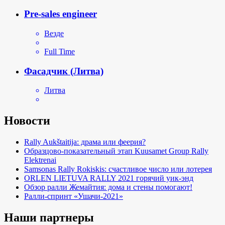
Pre-sales engineer
Везде
Full Time
Фасадчик (Литва)
Литва
Новости
Rally Aukštaitija: драма или феерия?
Образцово-показательный этап Kuusamet Group Rally
Elektrenai
Samsonas Rally Rokiskis: счастливое число или лотерея
ORLEN LIETUVA RALLY 2021 горячий уик-энд
Обзор ралли Жемайтия: дома и стены помогают!
Ралли-спринт «Ушачи-2021»
Наши партнеры