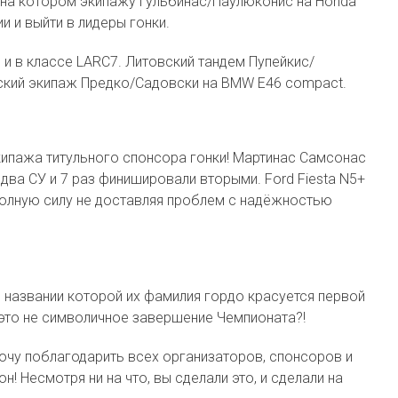
 на котором экипажу Гульбинас/Паулюконис на Honda
ии и выйти в лидеры гонки.
и в классе LARC7. Литовский тандем Пупейкис/
ский экипаж Предко/Садовски на BMW E46 compact.
кипажа титульного спонсора гонки! Мартинас Самсонас
два СУ и 7 раз финишировали вторыми. Ford Fiesta N5+
полную силу не доставляя проблем с надёжностью
в названии которой их фамилия гордо красуется первой
е это не символичное завершение Чемпионата?!
хочу поблагодарить всех организаторов, спонсоров и
н! Несмотря ни на что, вы сделали это, и сделали на