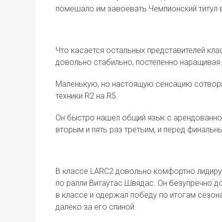
помешало им завоевать Чемпионский титул в
Что касается остальных представителей кла
довольно стабильно, постепенно наращивая 
Маленькую, но настоящую сенсацию сотвори
техники R2 на R5.
Он быстро нашел общий язык с арендованно
вторым и пять раз третьим, и перед финаль
В классе LARC2 довольно комфортно лидир
по ралли Витаутас Швядас. Он безупречно до
в классе и одержал победу по итогам сезон
далеко за его спиной.