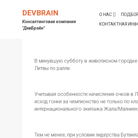
Skip
to
DEVBRAIN
О НАС
ПОДБОР
content
Консалтинговая компания
КОНТАКТНАЯ ИН
"ДевБрэйн"
Samsonas rally Around seven 
В минувшую субботу в живописном городке 
Литвы по ралли.
Учитывая особенности начисления очков в 
исход гонки за чемпионство не только по кл
интернационального экипажа Жала/Малниек
Тем не менее, при условии лидерства Бутвила