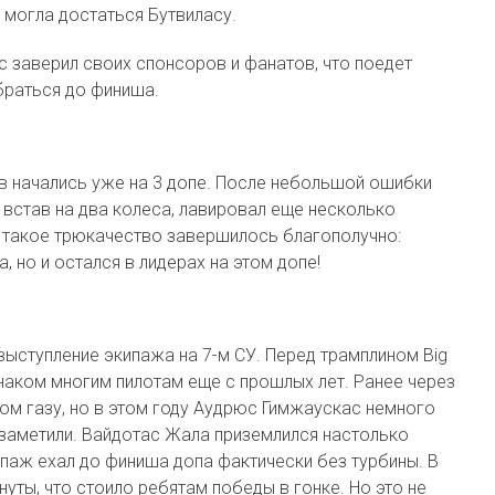
а могла достаться Бутвиласу.
с заверил своих спонсоров и фанатов, что поедет
обраться до финиша.
 начались уже на 3 допе. После небольшой ошибки
 встав на два колеса, лавировал еще несколько
о такое трюкачество завершилось благополучно:
, но и остался в лидерах на этом допе!
ыступление экипажа на 7-м СУ. Перед трамплином Big
наком многим пилотам еще с прошлых лет. Ранее через
ом газу, но в этом году Аудрюс Гимжаускас немного
е заметили. Вайдотас Жала приземлился настолько
кипаж ехал до финиша допа фактически без турбины. В
уты, что стоило ребятам победы в гонке. Но это не