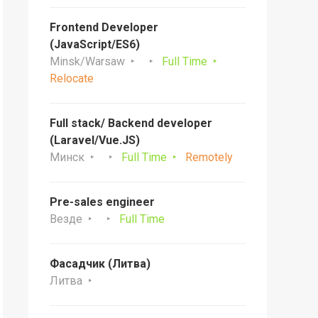
Frontend Developer
(JavaScript/ES6)
Minsk/Warsaw
Full Time
Relocate
Full stack/ Backend developer
(Laravel/Vue.JS)
Минск
Full Time
Remotely
Pre-sales engineer
Везде
Full Time
Фасадчик (Литва)
Литва