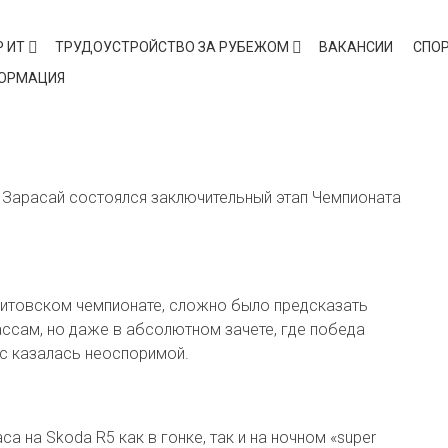
 ИТ
ТРУДОУСТРОЙСТВО ЗА РУБЕЖОМ
ВАКАНСИИ
СПО
ФОРМАЦИЯ
lakes
Зарасай состоялся заключительный этап Чемпионата
Литовском чемпионате, сложно было предсказать
ассам, но даже в абсолютном зачете, где победа
с казалась неоспоримой.
са на Skoda R5 как в гонке, так и на ночном «super