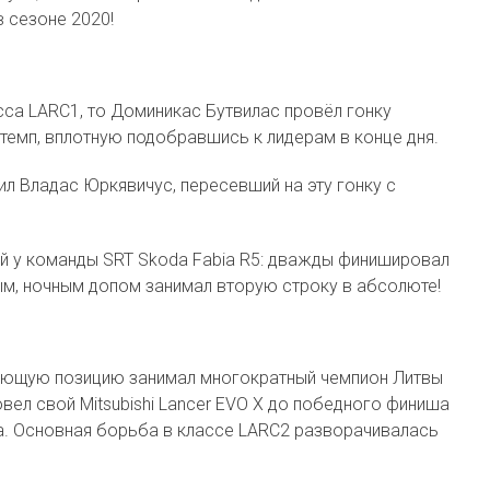
 сезоне 2020!
сса LARC1, то Доминикас Бутвилас провёл гонку
темп, вплотную подобравшись к лидерам в конце дня.
л Владас Юркявичус, пересевший на эту гонку с
й у команды SRT Skoda Fabia R5: дважды финишировал
ным, ночным допом занимал вторую строку в абсолюте!
ующую позицию занимал многократный чемпион Литвы
вел свой Mitsubishi Lancer EVO X до победного финиша
а. Основная борьба в классе LARC2 разворачивалась