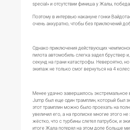
special» и отсутствии финиша у Жалы, побед
Поэтому в интервью накануне гонки Вайдота
очень аккуратно, чтобы без приключений д
Однако приключения действующих чемпионов
пилота автомобиль слегка задел бруствер и,
секунд на грани катастрофы. Невероятно, н
экипаж не только смог вернуться на 4 колеса
Менее удачно завершилось экстремальное в
Jump был еще один трамплин, который был з
этот трамплин можно было проехать на полн
увеличил его, а на прописке многие этого н
жёстко, что с турбины слетел патрубок, и э
итоге Жала потерял на этом допе больше мин