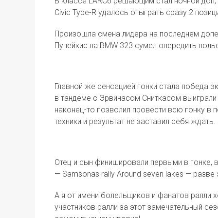
В классе LARC6 решающим стал ночной доп,
Civic Type-R удалось отыграть сразу 2 позиц
Произошла смена лидера на последнем допе 
Пупейкис на BMW 323 сумел опередить поль
Главной же сенсацией гонки стала победа э
в тандеме с Эрвинасом Сниткасом выиграли 
наконец-то позволил провести всю гонку в 
техники и результат не заставил себя ждать.
Отец и сын финишировали первыми в гонке, 
— Samsonas rally Around seven lakes — разв
А я от имени болельщиков и фанатов ралли 
участников ралли за этот замечательный сезо