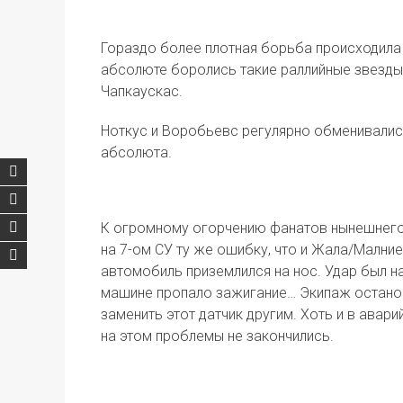
Гораздо более плотная борьба происходила в
абсолюте боролись такие раллийные звезды,
Чапкаускас.
Ноткус и Воробьевс регулярно обменивались
абсолюта.
К огромному огорчению фанатов нынешнего
на 7-ом СУ ту же ошибку, что и Жала/Мални
автомобиль приземлился на нос. Удар был на
машине пропало зажигание… Экипаж останов
заменить этот датчик другим. Хоть и в ава
на этом проблемы не закончились.