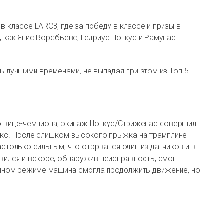
 классе LARC3, где за победу в классе и призы в
 как Янис Воробьевс, Гедриус Ноткус и Рамунас
 лучшими временами, не выпадая при этом из Топ-5
 вице-чемпиона, экипаж Ноткус/Стриженас совершил
екс. После слишком высокого прыжка на трамплине
столько сильным, что оторвался один из датчиков и в
ился и вскоре, обнаружив неисправность, смог
рийном режиме машина смогла продолжить движение, но