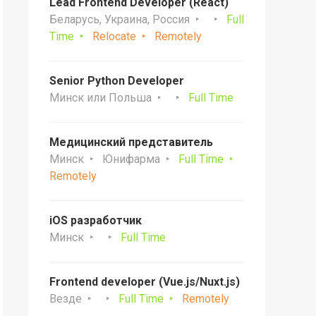
Lead Frontend Developer (React)
Беларусь, Украина, Россия
Full
Time
Relocate
Remotely
Senior Python Developer
Минск или Польша
Full Time
Медицинский представитель
Минск
Юнифарма
Full Time
Remotely
iOS разработчик
Минск
Full Time
Frontend developer (Vue.js/Nuxt.js)
Везде
Full Time
Remotely