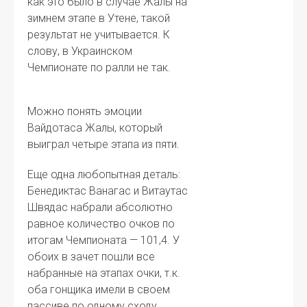
как это было в случае Жалы на
зимнем этапе в Утене, такой
результат не учитывается. К
слову, в Украинском
Чемпионате по ралли не так.
Можно понять эмоции
Вайдотаса Жалы, который
выиграл четыре этапа из пяти.
Еще одна любопытная деталь:
Бенедиктас Ванагас и Витаутас
Швядас набрали абсолютно
равное количество очков по
итогам Чемпионата — 101,4. У
обоих в зачет пошли все
набранные на этапах очки, т.к.
оба гонщика имели в своем
пассиве по одному сходу.