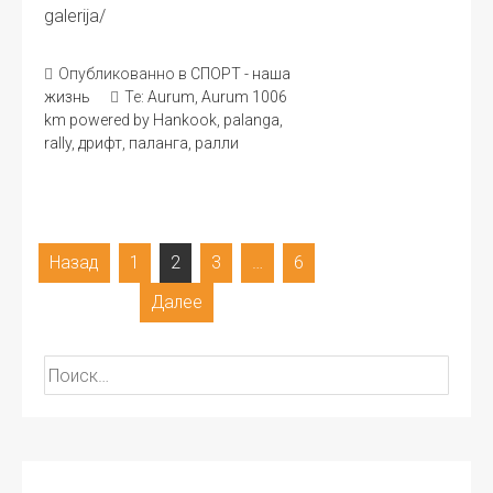
galerija/
Опубликованно в
СПОРТ - наша
жизнь
Те:
Aurum
,
Aurum 1006
km powered by Hankook
,
palanga
,
rally
,
дрифт
,
паланга
,
ралли
Навигация
Назад
1
2
3
…
6
по
Далее
записям
Найти: