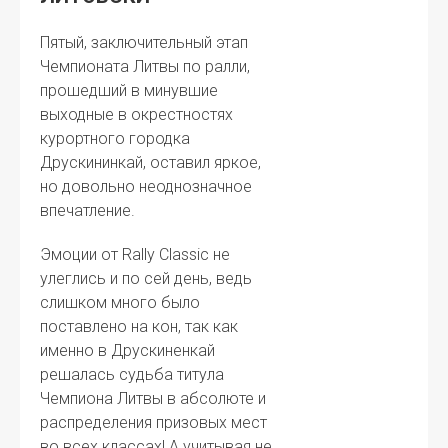
Пятый, заключительный этап
Чемпионата Литвы по ралли,
прошедший в минувшие
выходные в окрестностях
курортного городка
Друскининкай, оставил яркое,
но довольно неоднозначное
впечатление.
Эмоции от Rally Classic не
улеглись и по сей день, ведь
слишком много было
поставлено на кон, так как
именно в Друскиненкай
решалась судьба титула
Чемпиона Литвы в абсолюте и
распределения призовых мест
во всех классах! А учитывая не