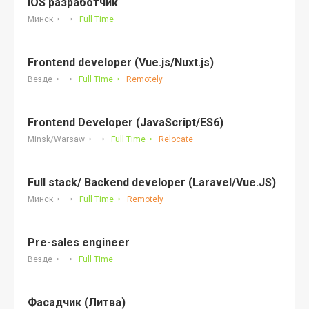
iOS разработчик
Минск
Full Time
Frontend developer (Vue.js/Nuxt.js)
Везде
Full Time
Remotely
Frontend Developer (JavaScript/ES6)
Minsk/Warsaw
Full Time
Relocate
Full stack/ Backend developer (Laravel/Vue.JS)
Минск
Full Time
Remotely
Pre-sales engineer
Везде
Full Time
Фасадчик (Литва)