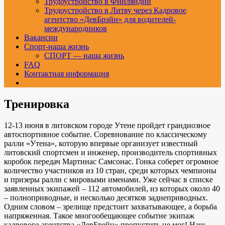
Трудоустройство в Финляндии
Трудоустройство в Литву через Кадровое
агентство «ДевБрэйн» для водителей-
международников
Вакансии
Спорт-наша жизнь
СПОРТ — наша жизнь
FAQ
Контактная информация
Тренировка
12-13 июня в литовском городе Утене пройдет грандиозное
автоспортивное событие. Соревнование по классическому
ралли «Утена», которую впервые организует известный
литовский спортсмен и инженер, производитель спортивных
коробок передач Мартинас Самсонас. Гонка соберет огромное
количество участников из 10 стран, среди которых чемпионы
и призеры ралли с мировыми именами. Уже сейчас в списке
заявленных экипажей – 112 автомобилей, из которых около 40
– полноприводные, и несколько десятков заднеприводных.
Одним словом – зрелище предстоит захватывающее, а борьба
напряженная. Такое многообещающее событие экипаж
кадрового агентства «ДевБрейн» пропустить не мог! Наш