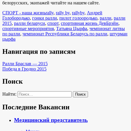
белорусских, экипажей читайте на нашем сайте.
СПОРТ - наша жизнь
rally
,
rally by
,
rallyby
,
Андрей
Голобородько
,
гонки ралли
,
пилот голоородько
,
ралли
,
ралли
2015
,
ралли беларуси
,
спорт
,
спортивная жизнь ДевБрэйн
,
спортивные мероприятия
,
Татьяна Цырфа
,
чемпионат литвы
по ралли
,
чемпионат Республики Беларусь по ралли
,
штурман
цырфа
Навигация по записям
Ралли Браслав — 2015
Победа в Гродно 2015
Поиск
Найти:
Последние Вакансии
Медицинский представитель