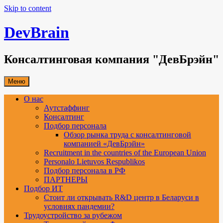
Skip to content
DevBrain
Консалтинговая компания "ДевБрэйн"
Меню
О нас
Аутстаффинг
Консалтинг
Подбор персонала
Обзор рынка труда с консалтинговой
компанией «ДевБрэйн»
Recruitment in the countries of the European Union
Personalo Lietuvos Respublikos
Подбор персонала в РФ
ПАРТНЕРЫ
Подбор ИТ
Стоит ли открывать R&D центр в Беларуси в
условиях пандемии?
Трудоустройство за рубежом