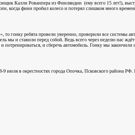
щик Калли Рованпера из Финляндии (ему всего 15 лет!), выст
опе, когда финн пробил колесо и потерял слишком много времени
», то гонку ребята провели уверенно, проверили все системы а
ль мы и ставили перед собой. Ведь всего через неделю нас ждё
 и потренироваться, и сберечь автомобиль. Гонку мы закончили 
т 8-9 июля в окрестностях города Опочка, Псковского района РФ.