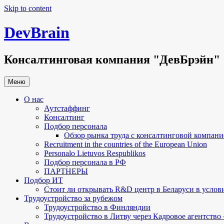
Skip to content
DevBrain
Консалтинговая компания "ДевБрэйн"
Меню
О нас
Аутстаффинг
Консалтинг
Подбор персонала
Обзор рынка труда с консалтинговой компан
Recruitment in the countries of the European Union
Personalo Lietuvos Respublikos
Подбор персонала в РФ
ПАРТНЕРЫ
Подбор ИТ
Стоит ли открывать R&D центр в Беларуси в услов
Трудоустройство за рубежом
Трудоустройство в Финляндии
Трудоустройство в Литву через Кадровое агентств