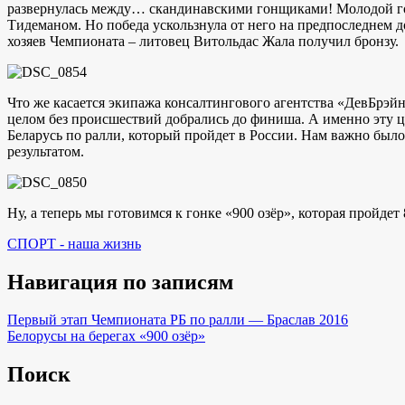
развернулась между… скандинавскими гонщиками! Молодой гон
Тидеманом. Но победа ускользнула от него на предпоследнем д
хозяев Чемпионата – литовец Витольдас Жала получил бронзу.
Что же касается экипажа консалтингового агентства «ДевБрэйн
целом без происшествий добрались до финиша. А именно эту це
Беларусь по ралли, который пройдет в России. Нам важно было
результатом.
Ну, а теперь мы готовимся к гонке «900 озёр», которая пройде
СПОРТ - наша жизнь
Навигация по записям
Первый этап Чемпионата РБ по ралли — Браслав 2016
Белорусы на берегах «900 озёр»
Поиск