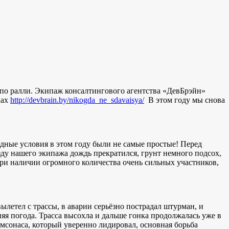
 по ралли. Экипаж консалтингового агентства «ДевБрэйн»
ках
http://devbrain.by/nikogda_ne_sdavaisya/
В этом году мы снова
дные условия в этом году были не самые простые! Перед
езду нашего экипажа дождь прекратился, грунт немного подсох,
при наличии огромного количества очень сильных участников,
летел с трассы, в аварии серьёзно пострадал штурман, и
яя погода. Трасса высохла и дальше гонка продолжалась уже в
мсонаса, который уверенно лидировал, основная борьба