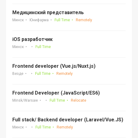
Медицинский представитель
Минск
Юнифарма
Full Time
Remotely
iOS разработчик
Минск
Full Time
Frontend developer (Vue.js/Nuxt.js)
Везде
Full Time
Remotely
Frontend Developer (JavaScript/ES6)
Minsk/Warsaw
Full Time
Relocate
Full stack/ Backend developer (Laravel/Vue.JS)
Минск
Full Time
Remotely