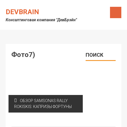
Skip
to
DEVBRAIN
content
Консалтинговая компания "ДевБрэйн"
Фото7)
ПОИСК
Навигация
ОБЗОР SAMSONAS RALLY
по
ROKISKIS: КАПРИЗЫ ФОРТУНЫ
записям