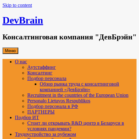
Skip to content
DevBrain
Консалтинговая компания "ДевБрэйн"
Меню
О нас
Аутстаффинг
Консалтинг
Подбор персонала
Обзор рынка труда с консалтинговой
компанией «ДевБрэйн»
Recruitment in the countries of the European Union
Personalo Lietuvos Respublikos
Подбор персонала в РФ
ПАРТНЕРЫ
Подбор ИТ
Стоит ли открывать R&D центр в Беларуси в
условиях пандемии?
Трудоустройство за рубежом