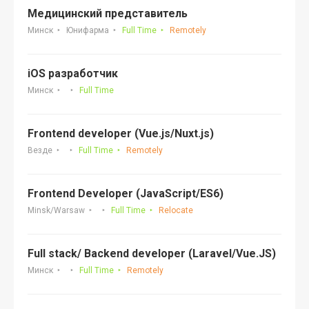
Медицинский представитель
Минск
Юнифарма
Full Time
Remotely
iOS разработчик
Минск
Full Time
Frontend developer (Vue.js/Nuxt.js)
Везде
Full Time
Remotely
Frontend Developer (JavaScript/ES6)
Minsk/Warsaw
Full Time
Relocate
Full stack/ Backend developer (Laravel/Vue.JS)
Минск
Full Time
Remotely