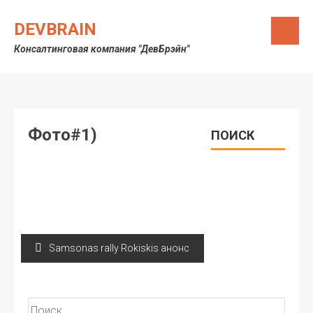
Skip
to
DEVBRAIN
content
Консалтинговая компания "ДевБрэйн"
Фото#1)
ПОИСК
Навигация
Samsonas rally Rokiskis анонс
по
записям
Найти: