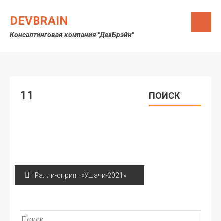
Skip
to
DEVBRAIN
content
Консалтинговая компания "ДевБрэйн"
11
ПОИСК
Навигация
Ралли-спринт «Ушачи-2021»
по
записям
Найти: