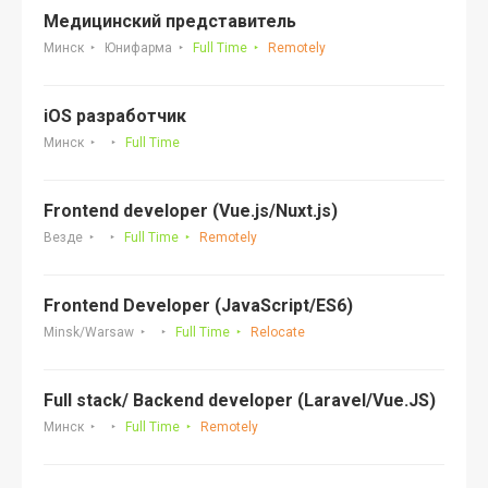
Медицинский представитель
Минск
Юнифарма
Full Time
Remotely
iOS разработчик
Минск
Full Time
Frontend developer (Vue.js/Nuxt.js)
Везде
Full Time
Remotely
Frontend Developer (JavaScript/ES6)
Minsk/Warsaw
Full Time
Relocate
Full stack/ Backend developer (Laravel/Vue.JS)
Минск
Full Time
Remotely