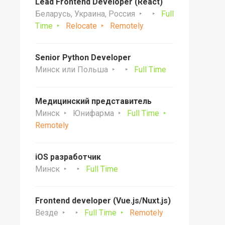
Lead Frontend Developer (React)
Беларусь, Украина, Россия
Full
Time
Relocate
Remotely
Senior Python Developer
Минск или Польша
Full Time
Медицинский представитель
Минск
Юнифарма
Full Time
Remotely
iOS разработчик
Минск
Full Time
Frontend developer (Vue.js/Nuxt.js)
Везде
Full Time
Remotely