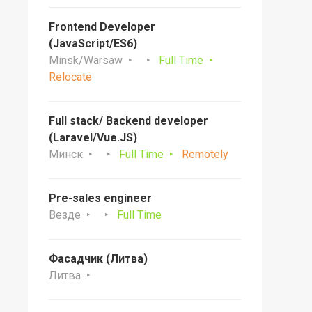
Frontend Developer
(JavaScript/ES6)
Minsk/Warsaw
Full Time
Relocate
Full stack/ Backend developer
(Laravel/Vue.JS)
Минск
Full Time
Remotely
Pre-sales engineer
Везде
Full Time
Фасадчик (Литва)
Литва