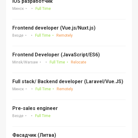
iOS разработчик
Минск
Full Time
Frontend developer (Vue.js/Nuxt.js)
Везде
Full Time
Remotely
Frontend Developer (JavaScript/ES6)
Minsk/Warsaw
Full Time
Relocate
Full stack/ Backend developer (Laravel/Vue.JS)
Минск
Full Time
Remotely
Pre-sales engineer
Везде
Full Time
Фасадчик (Литва)