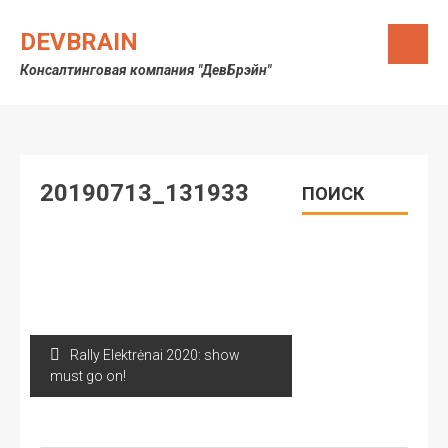
Skip
to
DEVBRAIN
content
Консалтинговая компания "ДевБрэйн"
20190713_131933
ПОИСК
Навигация
Rally Elektrėnai 2020: show
по
must go on!
записям