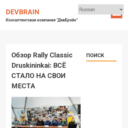
Skip
to
DEVBRAIN
content
Консалтинговая компания "ДевБрэйн"
Обзор Rally Classic
ПОИСК
Druskininkai: ВСЁ
СТАЛО НА СВОИ
МЕСТА