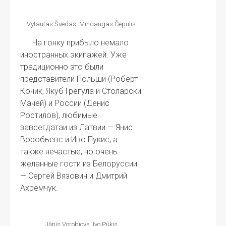
Vytautas Švedas, Mindaugas Čepulis
На гонку прибыло немало
иностранных экипажей. Уже
традиционно это были
представители Польши (Роберт
Кочик, Якуб Грегула и Столарски
Мачей) и России (Денис
Ростилов), любимые
завсегдатаи из Латвии — Янис
Воробьевс и Иво Пукис, а
также нечастые, но очень
желанные гости из Белоруссии
— Сергей Вязович и Дмитрий
Ахремчук.
Jānis Vorobjovs, Ivo Pūķis