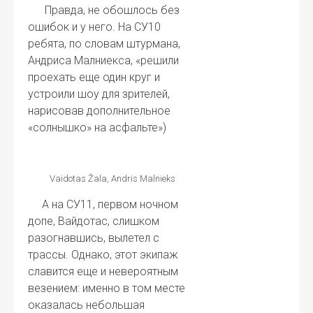
Правда, не обошлось без
ошибок и у него. На СУ10
ребята, по словам штурмана,
Андриса Малниекса, «решили
проехать еще один круг и
устроили шоу для зрителей,
нарисовав дополнительное
«солнышко» на асфальте»)
Vaidotas Žala, Andris Malnieks
А на СУ11, первом ночном
допе, Вайдотас, слишком
разогнавшись, вылетел с
трассы. Однако, этот экипаж
славится еще и невероятным
везением: именно в том месте
оказалась небольшая