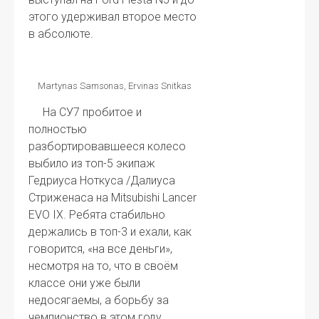
этого удерживал второе место
в абсолюте.
Martynas Samsonas, Ervinas Snitkas
На СУ7 пробитое и
полностью
разбортировавшееся колесо
выбило из топ-5 экипаж
Гедриуса Ноткуса /Далиуса
Стриженаса на Mitsubishi Lancer
EVO IX. Ребята стабильно
держались в топ-3 и ехали, как
говорится, «на все деньги»,
несмотря на то, что в своём
классе они уже были
недосягаемы, а борьбу за
чемпионство в этом году