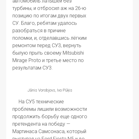
автомобиль латышей без
турбины, и отбросил аж на 26-ю
позицию по итогам двух первых
СУ. Благо, ребятам удалось
разобраться в причине
поломки, и, отделавшись лёгким
ремонтом перед СУ3, вернуть
былую прыть своему Mitsubishi
Mirage Proto и третье место по
результатам СУ3.
Jānis Vorobjovs, Ivo Pūķis
На СУ5 технические
проблемы лишили возможности
продолжить борьбу еще одного
претендента на победу —
Мартинаса Самсонаса, который
выступал на Ford Fiesta N5 и до