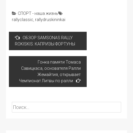
СПОРТ - наша жизнь
rallyclassic
,
rallydruskininkai
Навигация
ОБЗОР SAMSONAS RALLY
по
ROKISKIS: КАПРИЗЫ ФОРТУНЫ
записям
Гонка памяти Томаса
Савицкаса, основателя Ралли
Жемайтия, открывает
Чемпионат Литвы по ралли
Найти: