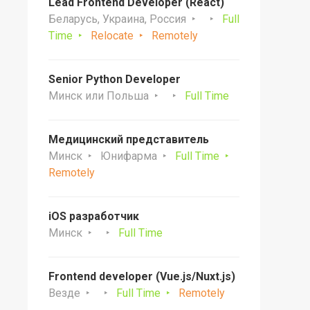
Lead Frontend Developer (React)
Беларусь, Украина, Россия
Full
Time
Relocate
Remotely
Senior Python Developer
Минск или Польша
Full Time
Медицинский представитель
Минск
Юнифарма
Full Time
Remotely
iOS разработчик
Минск
Full Time
Frontend developer (Vue.js/Nuxt.js)
Везде
Full Time
Remotely