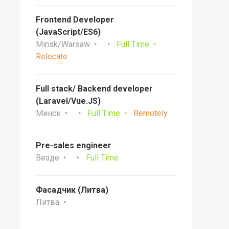
Frontend Developer
(JavaScript/ES6)
Minsk/Warsaw
Full Time
Relocate
Full stack/ Backend developer
(Laravel/Vue.JS)
Минск
Full Time
Remotely
Pre-sales engineer
Везде
Full Time
Фасадчик (Литва)
Литва