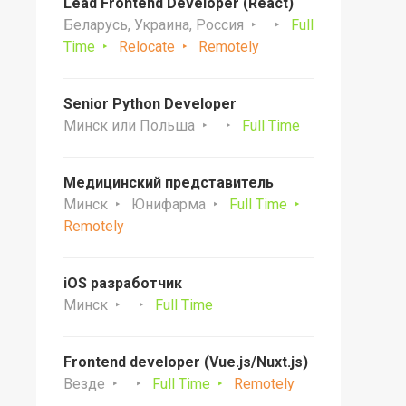
Lead Frontend Developer (React)
Беларусь, Украина, Россия
Full
Time
Relocate
Remotely
Senior Python Developer
Минск или Польша
Full Time
Медицинский представитель
Минск
Юнифарма
Full Time
Remotely
iOS разработчик
Минск
Full Time
Frontend developer (Vue.js/Nuxt.js)
Везде
Full Time
Remotely