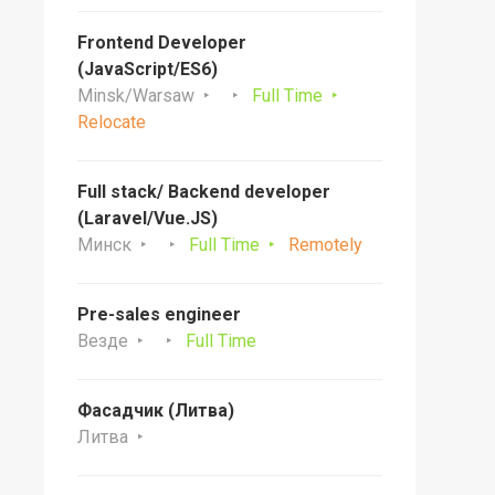
Frontend Developer
(JavaScript/ES6)
Minsk/Warsaw
Full Time
Relocate
Full stack/ Backend developer
(Laravel/Vue.JS)
Минск
Full Time
Remotely
Pre-sales engineer
Везде
Full Time
Фасадчик (Литва)
Литва