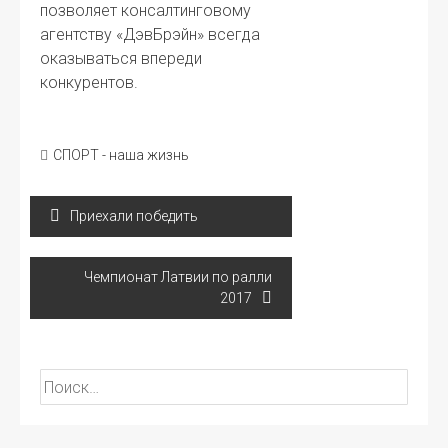
позволяет консалтинговому
агентству «ДэвБрэйн» всегда
оказываться впереди
конкурентов.
СПОРТ - наша жизнь
Навигация
Приехали победить
по
записям
Чемпионат Латвии по ралли
2017
Найти: