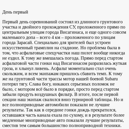
День первый
Первый день соревнований состоял из длинного грунтового
участка и двойного прохождения СУ, проложенного прямо по
центральным улицам города Висагинаса, и еще одного совсем
маленького допа – всего 4 км – проложенного по улицам
города Зарасай. Специально для зрителей был устроен
искусственный трамплин на стадионе. Но проблема была в
том, что асфальтовые спецучастки наш пилот вообще никогда
не ездил. К тому же вмешалась погода. Прямо перед стартом
асфальтовой части гонки над Висагинасом разразилась жуткая
гроза, и хлынул ливень. Асфальт моментально стал очень
скользким, и всем экипажам пришлось сбавить темп. К тому
же на грунтовой части трассы мотор нашей боевой Subaru
потерял тягу. Слава богу, никаких серьезных поломок не
было, с мотором всё было в порядке, просто перед стартом
забыли продуть воздушных фильтр. В итоге, после первой
секции наш экипаж свалился вниз турнирной таблицы. Но и
все полноприводные автомобили показали не лучшие
результаты. Так как в середине гонки дождь прекратился,
оставшаяся часть канала ехала по сухому, и в результате более
медленные мноприводные авто показали лучшие результаты,
сместив тем самым большинство полноприводной техники.