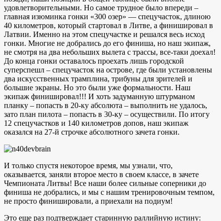
удовлетворительными. Но самое трудное было впереди –
главная изюминка гонки «300 озер» — спецучасток, длиною
40 километров, который стартовал в Литве, а финишировал в
Латвии. Именно на этом спецучастке и решался весь исход
гонки. Многие не добрались до его финиша, но наш экипаж,
не смотря на два небольших вылета с трассы, все-таки доехал!
До конца гонки оставалось проехать лишь городской
суперспешл – спецучасток на острове, где были установлены
два искусственных трамплина, трибуны для зрителей и
большие экраны. Но это были уже формальности. Наш
экипаж финишировал!!! И хоть задуманную штурманом
планку – попасть в 20-ку абсолюта – выполнить не удалось,
зато план пилота – попасть в 30-ку – осуществили. По итогу
12 спецучастков и 140 километров допов, наш экипаж
оказался на 27-й строчке абсолютного зачета гонки.
И только спустя некоторое время, мы узнали, что,
оказывается, заняли второе место в своем классе, в зачете
Чемпионата Литвы! Все наши более сильные соперники до
финиша не добрались, и мы с нашим тренировочным темпом,
не просто финишировали, а приехали на подиум!
Это еще раз подтверждает старинную раллийную истину: