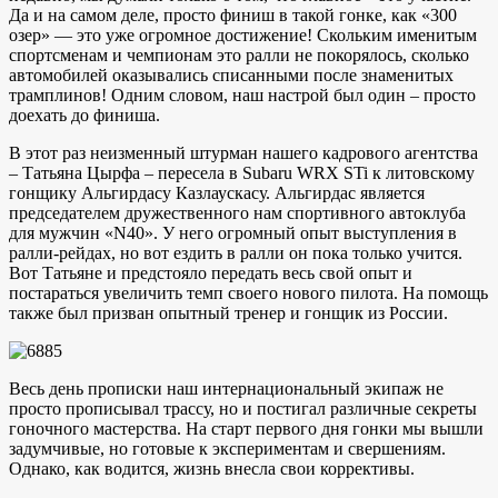
Да и на самом деле, просто финиш в такой гонке, как «300
озер» — это уже огромное достижение! Скольким именитым
спортсменам и чемпионам это ралли не покорялось, сколько
автомобилей оказывались списанными после знаменитых
трамплинов! Одним словом, наш настрой был один – просто
доехать до финиша.
В этот раз неизменный штурман нашего кадрового агентства
– Татьяна Цырфа – пересела в Subaru WRX STi к литовскому
гонщику Альгирдасу Казлаускасу. Альгирдас является
председателем дружественного нам спортивного автоклуба
для мужчин «N40». У него огромный опыт выступления в
ралли-рейдах, но вот ездить в ралли он пока только учится.
Вот Татьяне и предстояло передать весь свой опыт и
постараться увеличить темп своего нового пилота. На помощь
также был призван опытный тренер и гонщик из России.
Весь день прописки наш интернациональный экипаж не
просто прописывал трассу, но и постигал различные секреты
гоночного мастерства. На старт первого дня гонки мы вышли
задумчивые, но готовые к экспериментам и свершениям.
Однако, как водится, жизнь внесла свои коррективы.