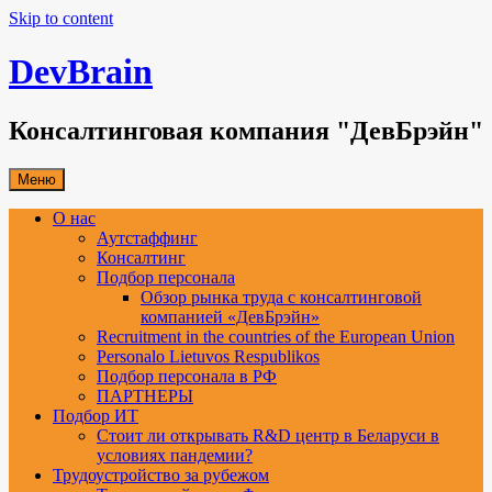
Skip to content
DevBrain
Консалтинговая компания "ДевБрэйн"
Меню
О нас
Аутстаффинг
Консалтинг
Подбор персонала
Обзор рынка труда с консалтинговой
компанией «ДевБрэйн»
Recruitment in the countries of the European Union
Personalo Lietuvos Respublikos
Подбор персонала в РФ
ПАРТНЕРЫ
Подбор ИТ
Стоит ли открывать R&D центр в Беларуси в
условиях пандемии?
Трудоустройство за рубежом