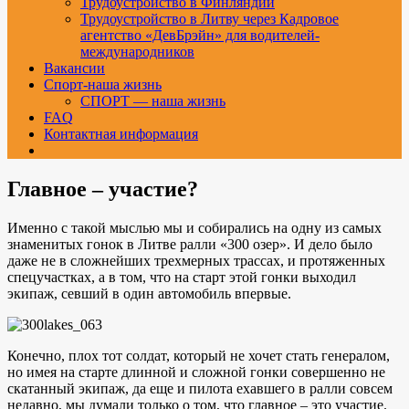
Трудоустройство в Финляндии
Трудоустройство в Литву через Кадровое
агентство «ДевБрэйн» для водителей-
международников
Вакансии
Спорт-наша жизнь
СПОРТ — наша жизнь
FAQ
Контактная информация
Главное – участие?
Именно с такой мыслью мы и собирались на одну из самых
знаменитых гонок в Литве ралли «300 озер». И дело было
даже не в сложнейших трехмерных трассах, и протяженных
спецучастках, а в том, что на старт этой гонки выходил
экипаж, севший в один автомобиль впервые.
Конечно, плох тот солдат, который не хочет стать генералом,
но имея на старте длинной и сложной гонки совершенно не
скатанный экипаж, да еще и пилота ехавшего в ралли совсем
недавно, мы думали только о том, что главное – это участие.