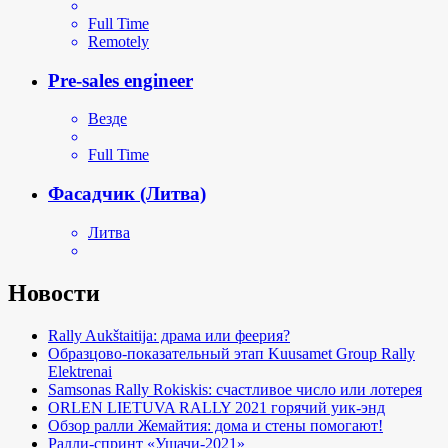
Full Time
Remotely
Pre-sales engineer
Везде
Full Time
Фасадчик (Литва)
Литва
Новости
Rally Aukštaitija: драма или феерия?
Образцово-показательный этап Kuusamet Group Rally
Elektrenai
Samsonas Rally Rokiskis: счастливое число или лотерея
ORLEN LIETUVA RALLY 2021 горячий уик-энд
Обзор ралли Жемайтия: дома и стены помогают!
Ралли-спринт «Ушачи-2021»